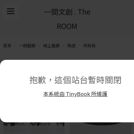
一間文創 . The
ROOM
首頁
一間藝廊
線上藝廊
陶瓷
柯有政
顯示 21 筆結果中的 1–16 筆
抱歉，這個站台暫時關閉
本系統由 TinyBook 所維護