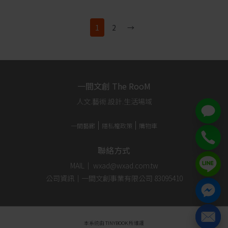
1
2
→
一間文創 The RooM
人文.藝術.設計.生活場域
一間藝廊
隱私權政策
購物車
聯絡方式
MAIL｜ wxad@wxad.com.tw
公司資訊｜一間文創事業有限公司 83095410
本系統由
TINYBOOK
所維護