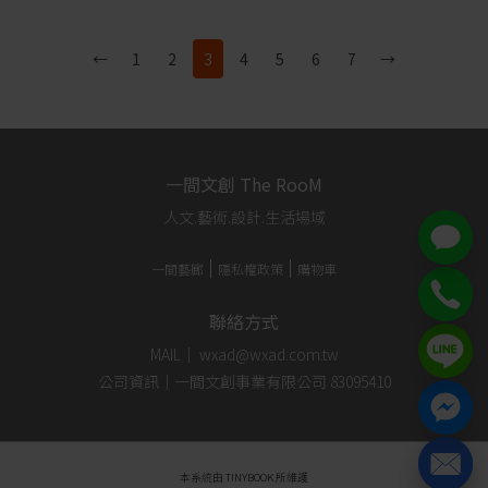
←
1
2
3
4
5
6
7
→
一間文創 The RooM
人文.藝術.設計.生活場域
一間藝廊
隱私權政策
購物車
聯絡方式
MAIL｜ wxad@wxad.com.tw
公司資訊｜一間文創事業有限公司 83095410
本系統由
TINYBOOK
所維護