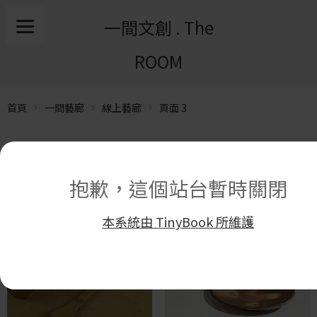
一間文創 . The
ROOM
首頁
一間藝廊
線上藝廊
頁面 3
顯示 108 筆結果中的 33–48 筆
抱歉，這個站台暫時關閉
本系統由 TinyBook 所維護