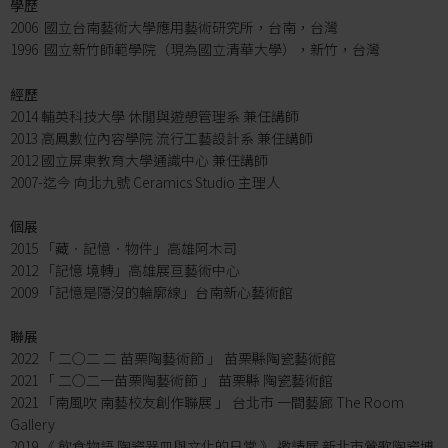
學歷
2006 國立台南藝術大學應用藝術研究所，台南，台灣
1996 國立新竹師範學院（現為國立清華大學），新竹，台灣
經歷
2014 輔英科技大學 休閒與遊憩管理系 兼任講師
2013 高鳳數位內容學院 流行工藝設計系 兼任講師
2012 國立屏東教育大學通識中心 兼任講師
2007-迄今 向北九號 Ceramics Studio 主理人
個展
2015 「藏．記憶．物件」高雄阿木司
2012 「記憶 境轉」高雄展亘藝術中心
2009 「記憶是隱沒的輪廓線」台南新心藝術館
聯展
2022 「 二○二 二 苗栗陶藝術節 」 苗栗縣陶瓷藝術館
2021 「 二○二一苗栗陶藝術節 」 苗栗縣 陶瓷藝術館
2021 「南風吹 南藝校友創作聯展 」 台北市 一間藝廊 The Room
Gallery
2019 《 飲食物語 陶瓷器皿與文化的日常 》 邀請展 新北市鶯歌陶瓷博