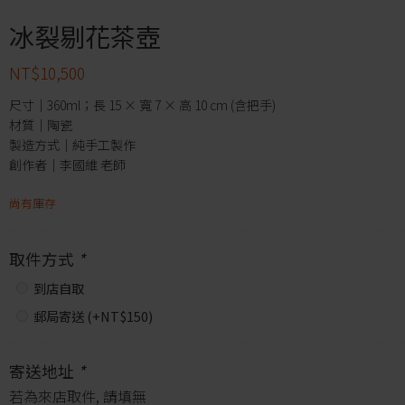
冰裂剔花茶壺
NT$
10,500
尺寸｜360ml；長 15 × 寬 7 × 高 10 cm (含把手)
材質｜陶瓷
製造方式｜純手工製作
創作者｜李國維 老師
尚有庫存
取件方式
*
到店自取
郵局寄送 (+
NT$
150
)
寄送地址
*
若為來店取件, 請填無