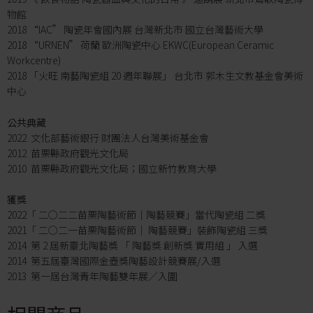
物館
2018 “IAC” 陶瓷年會國內展 台灣新北市 國立台灣藝術大學
2018 “URNEN” 荷蘭 歐洲陶瓷中心 EKWC(European Ceramic
Workcentre)
2018 「火旺 南藝陶瓷組 20 週年聯展」 台北市 郭木生文教基金會美術
中心
公共典藏
2022 文化部藝術銀行 財團法人台灣美術基金會
2012 苗栗縣政府觀光文化局
2010 苗栗縣政府觀光文化局；國立新竹教育大學
獲獎
2022「 二○二二苗栗陶藝術節│陶藝競賽」當代陶瓷組 二獎
2021「 二○二一苗栗陶藝術節│ 陶藝競賽」裝飾陶瓷組 三獎
2014 第 2 屆新臺北陶藝獎 「 陶藝獎 創新獎 實用組 」 入選
2014 第五屆臺灣國際金壺獎陶藝設計競賽展/入選
2013 第一屆台灣青年陶藝雙年展／入圍