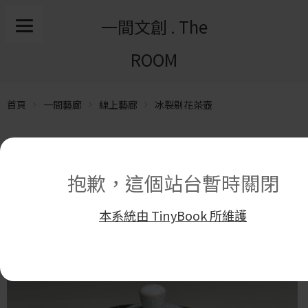
一間文創 . The
ROOM
首頁
一間藝廊
線上藝廊
冰裂剔花茶壺
抱歉，這個站台暫時關閉
本系統由 TinyBook 所維護