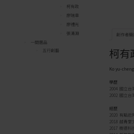
柯有政
廖瑞章
廖禮光
張清淵
創作者簡
一間選品
柯有
五行創藝
Ko yu-chen
學歷
2004 國
2002 國
經歷
2020 有點
2018 越
2017 樹