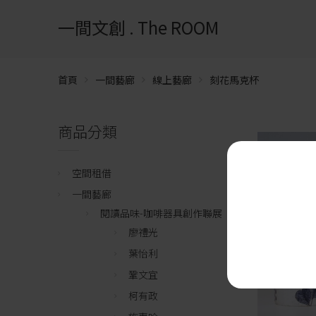
一間文創 . The ROOM
首頁
一間藝廊
線上藝廊
刻花馬克杯
商品分類
空間租借
一間藝廊
閱讀品味-咖啡器具創作聯展
廖禮光
葉怡利
鞏文宜
柯有政