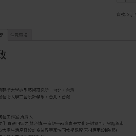
量
貨號:
SQ1
歷
注意事項
政
g
立台灣藝術大學造型藝術研究所，台北，台灣
立台灣藝術大學工藝設計學系，台北，台灣
近陶藝工作室 負責人
青堂文化 青瓷回家之:越台情.一家親—兩岸青瓷文化研討會浙江省紹興市
德科技大學生活產品設計系業界專家協同教學課程 素材應用設I(陶藝)