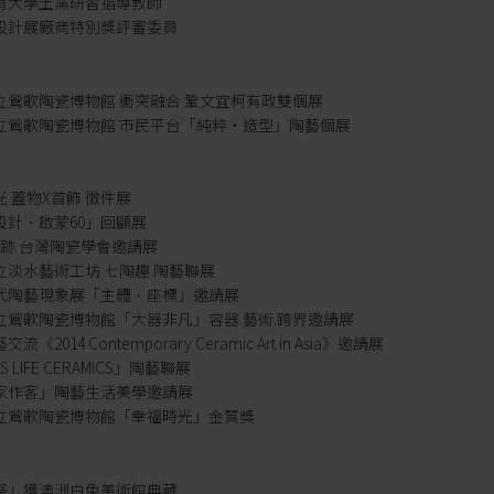
竹教育大學土窯研習指導教師
一代設計展廠商特別獎評審委員
北市立鶯歌陶瓷博物館 衝突融合 鞏文宜柯有政雙個展
北市立鶯歌陶瓷博物館 市民平台「純粹‧造型」陶藝個展
蒔光 蓋物X首飾 徵件展
藝設計．啟蒙60」回顧展
˙釉跡 台灣陶瓷學會邀請展
市立淡水藝術工坊 七陶趣 陶藝聯展
北當代陶藝現象展「主體．座標」邀請展
北市立鶯歌陶瓷博物館「大器非凡」容器.藝術.跨界邀請展
流《2014 Contemporary Ceramic Art in Asia》邀請展
AS LIFE CERAMICS」陶藝聯展
來我家作客」陶藝生活美學邀請展
北縣立鶯歌陶瓷博物館「幸福時光」金質獎
品「祭」獲澳洲白兔美術館典藏