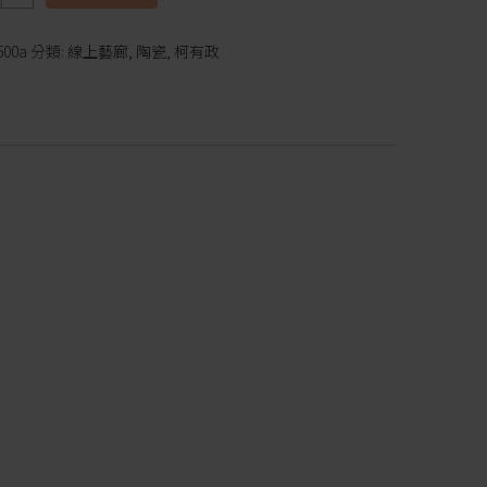
500a
分類:
線上藝廊
,
陶瓷
,
柯有政