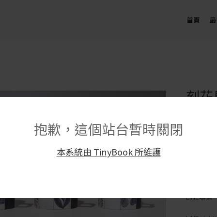
首頁
最
刻花
NT$
1,8
抱歉，這個站台暫時關閉
尺寸｜350 
材質｜陶
本系統由 TinyBook 所維護
製造方式
創作者｜
手作陶的
LINE聯