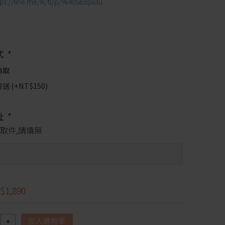
tps://line.me/R/ti/p/%40583qxiau
式
*
自取
送 (+
NT$
150
)
址
*
取件,請填無
$1,890
加入購物車