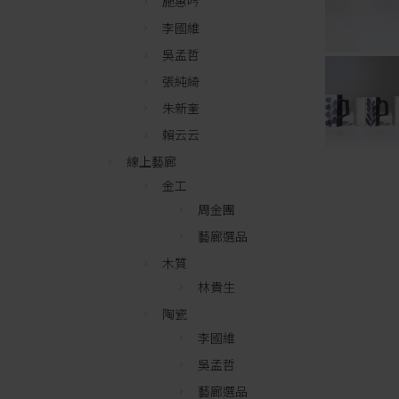
施惠吟
李國維
吳孟哲
張純綺
朱新奎
賴云云
線上藝廊
金工
周金團
藝廊選品
木質
林貴生
陶瓷
李國維
吳孟哲
藝廊選品