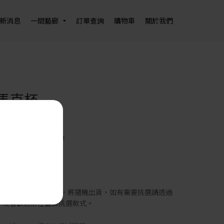
新消息
一間藝廊
訂單查詢
購物車
關於我們
馬克杯
90
ml；直徑 9 x 高 9 cm
瓷
｜純手工製作
柯有政 老師
特性 ，每件略有變化，將隨機出貨，如有需要挑選請透過
繫，或者歡迎前往藝廊挑選款式。