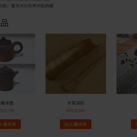
品「容器」獲澳洲白兔美術館典藏
商品
柴燒茶壺
木質茶則
T$
15,750
NT$
10,080
入購物車
加入購物車