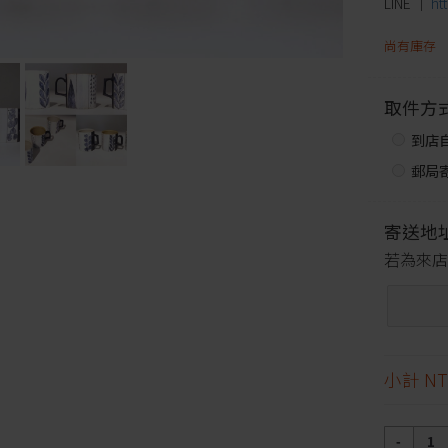
LINE │
ht
尚有庫存
取件方
到店
郵局寄
寄送地
若為來店
小計
NT
數