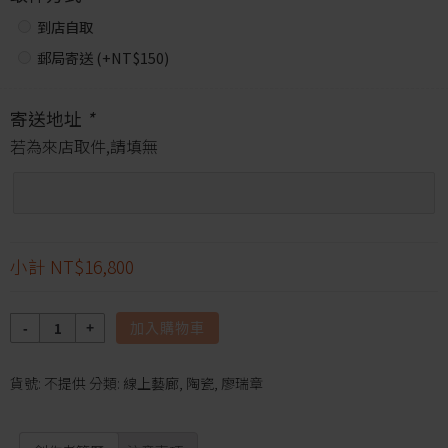
到店自取
郵局寄送 (+
NT$
150
)
寄送地址
*
若為來店取件,請填無
小計
NT$16,800
數
加入購物車
量
貨號:
不提供
分類:
線上藝廊
,
陶瓷
,
廖瑞章