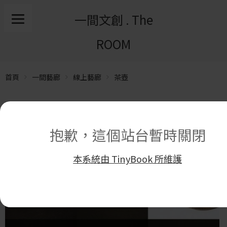
一間文創 . The
ROOM
首頁
一間藝廊
線上藝廊
茶壺
抱歉，這個站台暫時關閉
本系統由 TinyBook 所維護