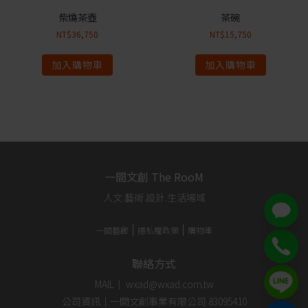
柴燒茶壺
茶碗
NT$
36,750
NT$
15,750
加入購物車
加入購物車
一間文創 The RooM
人文.藝術.設計.生活場域
一間藝廊
隱私權政策
購物車
聯絡方式
MAIL｜ wxad@wxad.com.tw
公司資訊｜一間文創事業有限公司 83095410