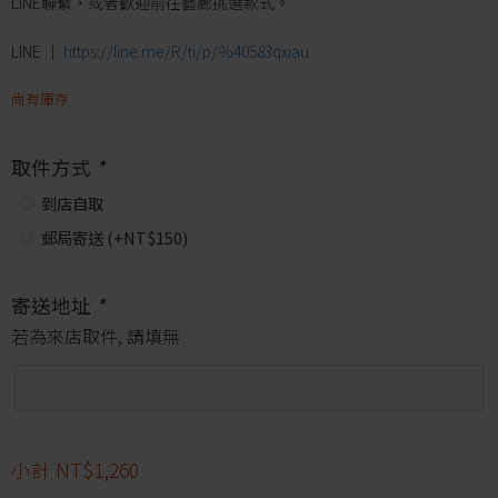
LINE聯繫，或者歡迎前往藝廊挑選款式。
LINE │
https://line.me/R/ti/p/%40583qxiau
尚有庫存
取件方式
*
到店自取
郵局寄送 (+
NT$
150
)
寄送地址
*
若為來店取件, 請填無
小計
NT$1,260