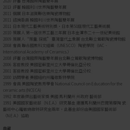
2020 評審 台灣國際陶藝雙年展
2013 評審 韓國利川世界陶藝雙年展
2011 個展 日本滋賀縣信樂陶瓷博物館
2011 諮詢委員 韓國利川世界陶藝雙年展
2011 日本現代工藝美術特別獎，日本第50屆現代工藝美術展
2010 策展人 第一屆世界工藝三年展 日本金澤市二十一世紀美術館
2009 策展人“策量. 探底” 臺灣當代土象展 台北縣立鶯歌陶瓷博物館
2008 會員 聯合國教科文組織（UNESCO）陶瓷學院（IAC、
International Academy of Ceramics.）
2008 評審 台灣國際陶藝雙年展台北縣立鶯歌陶瓷博物館
2006 客座教授 美國密蘇里州立大學哥倫比亞分校
2001 客座教授 美國密蘇里州立大學哥倫比亞分校
2000 訪問學者 美國紐約州羅徹斯特學院
1999 會員 美國陶瓷教育學會 National Council on Education for the
ceramic arts (NCECA)
1992 年度最傑出藝術家獎 美國 馬利蘭州 州政府 藝術部
1991 美國國家藝術部（N.E.A.）研究基金 連獲馬利蘭州巴爾第摩陶 瓷
藝術中心羅敏納徹特研究金兩年，此基金部份由美國國家藝術部
（N.E.A.）協助
典藏