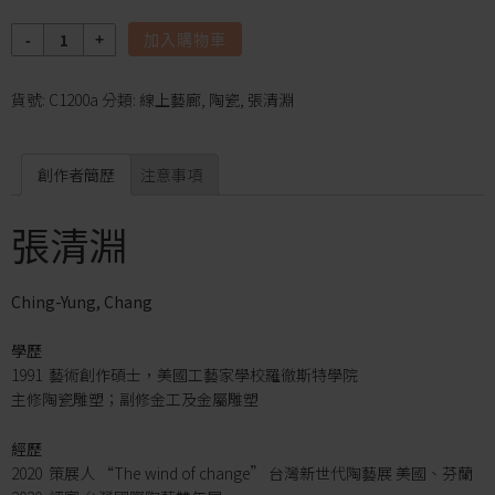
數
加入購物車
量
貨號:
C1200a
分類:
線上藝廊
,
陶瓷
,
張清淵
創作者簡歷
注意事項
張清淵
Ching-Yung, Chang
學歷
1991 藝術創作碩士，美國工藝家學校羅徹斯特學院
主修陶瓷雕塑；副修金工及金屬雕塑
經歷
2020 策展人 “The wind of change” 台灣新世代陶藝展 美國、芬蘭