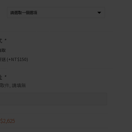
式
*
自取
送 (+
NT$
150
)
址
*
取件, 請填無
$2,625