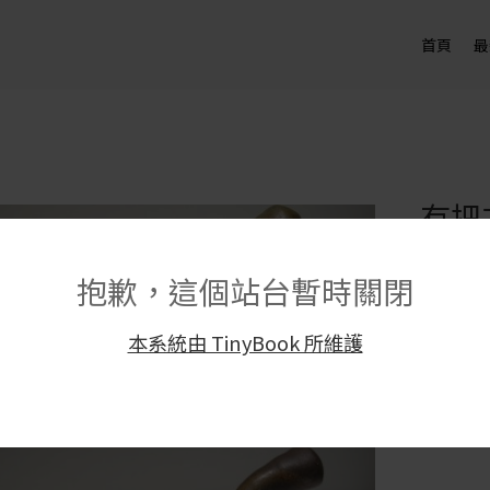
首頁
最
有把
NT$
2,6
抱歉，這個站台暫時關閉
尺寸｜
款式 1：長 1
本系統由 TinyBook 所維護
款式 2：長 1
材質｜陶
製造方式
創作者｜