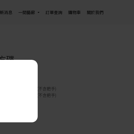
新消息
一間藝廊
訂單查詢
購物車
關於我們
方碟
25
5 x 寬 14 x 高 5 cm (不含把手)
3 x 寬 13 x 高 6 cm (不含把手)
瓷
｜純手工製作
吳孟哲 老師