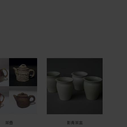
茶壺
影青茶盅