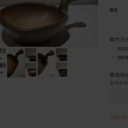
款式
取件方
到店
郵局寄
寄送地
若為來店
小計
NT