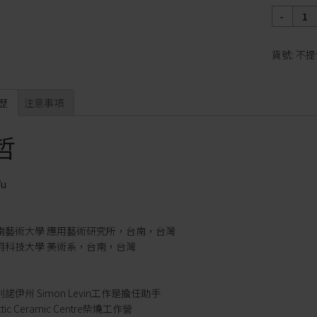
數
量
貨號:
不提
歷
注意事項
哲
Wu
立台南藝術大學 應用藝術研究所，台南，台灣
南應用科技大學 美術系，台南，台灣
利諾伊州 Simon Levin工作是擔任助手
ctic Ceramic Centre柴燒工作營