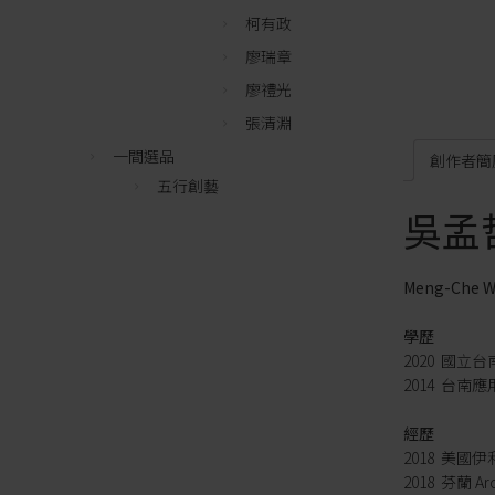
柯有政
廖瑞章
廖禮光
張清淵
一間選品
創作者簡
五行創藝
吳孟
Meng-Che 
學歷
2020 國
2014 台
經歷
2018 美國伊
2018 芬蘭 Ar