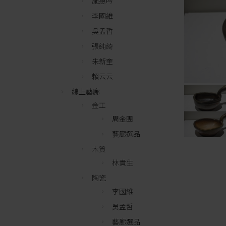
施惠吟
李國維
吳孟哲
張純綺
朱新奎
賴云云
線上藝廊
金工
周金團
藝廊選品
木質
林貴生
陶瓷
李國維
吳孟哲
藝廊選品