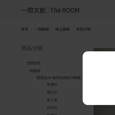
一間文創 . The ROOM
首頁
一間藝廊
線上藝廊
有把方碟
商品分類
空間租借
一間藝廊
閱讀品味-咖啡器具創作聯展
廖禮光
葉怡利
鞏文宜
柯有政