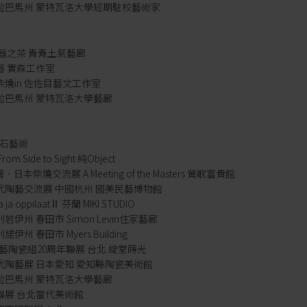
國阿拉巴馬州 蒙特瓦洛大學短期駐校藝術家
器 器之茶 青青土氣藝廊
之器 實森工作室
哲柴燒in 佐佐目藝文工作室
阿拉巴馬州 蒙特瓦洛大學藝廊
 樸石藝術
om Side to Sight 純Object
台灣．日本柴燒交流展 A Meeting of the Masters 鶯歌富貴館
洲當代陶藝交流展 中國杭州 國美民藝博物館
a ja oppilaatⅡ 芬蘭 MIKI STUDIO
利若伊州 春田市 Simon Levin住家藝廊
諾伊州 春田市 Myers Building
-南藝陶瓷組20周年聯展 台北 綻堂蒔光
現代陶藝展 日本愛知 愛知縣陶瓷美術館
阿拉巴馬州 蒙特瓦洛大學藝廊
方聯展 台北當代美術館