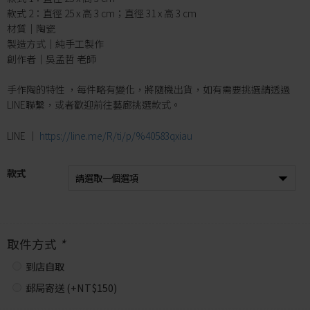
款式 2：直徑 25 x 高 3 cm；直徑 31 x 高 3 cm
材質｜陶瓷
製造方式｜純手工製作
創作者｜吳孟哲 老師
手作陶的特性 ，每件略有變化，將隨機出貨，如有需要挑選請透過
LINE聯繫，或者歡迎前往藝廊挑選款式。
LINE │
https://line.me/R/ti/p/%40583qxiau
款式
取件方式
*
到店自取
郵局寄送 (+
NT$
150
)