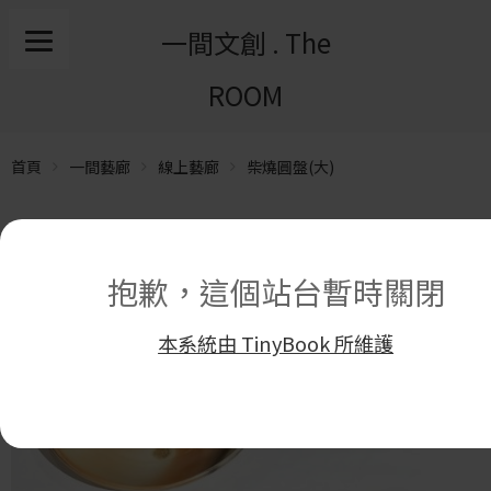
一間文創 . The
ROOM
首頁
一間藝廊
線上藝廊
柴燒圓盤(大)
抱歉，這個站台暫時關閉
本系統由 TinyBook 所維護