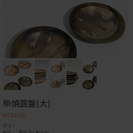
柴燒圓盤(大)
NT$
4,410
尺寸｜
款式 1：直徑 25 x 高 3 cm