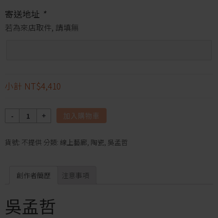
寄送地址
*
若為來店取件, 請填無
小計
NT$4,410
數
加入購物車
量
貨號:
不提供
分類:
線上藝廊
,
陶瓷
,
吳孟哲
創作者簡歷
注意事項
吳孟哲