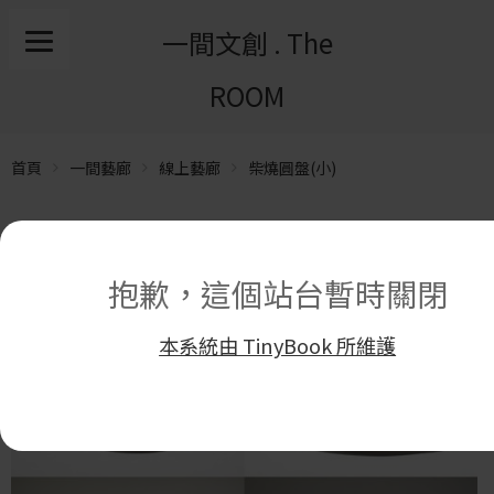
一間文創 . The
ROOM
首頁
一間藝廊
線上藝廊
柴燒圓盤(小)
抱歉，這個站台暫時關閉
本系統由 TinyBook 所維護