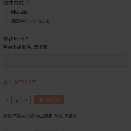
取件方式
*
到店自取
郵局寄送 (+
NT$
150
)
寄送地址
*
若為來店取件, 請填無
小計
NT$2,625
數
加入購物車
量
貨號:
不提供
分類:
線上藝廊
,
陶瓷
,
吳孟哲