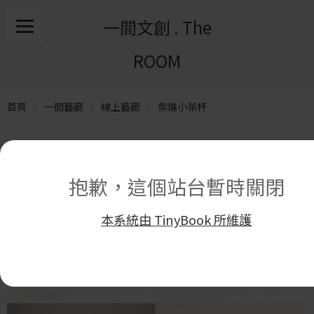
一間文創 . The
ROOM
首頁
一間藝廊
線上藝廊
柴燒小茶杯
抱歉，這個站台暫時關閉
本系統由 TinyBook 所維護