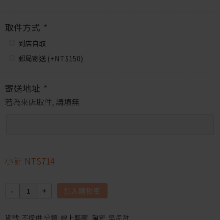
取件方式
*
到店自取
郵局寄送 (+
NT$
150
)
寄送地址
*
若為來店取件, 請填無
小計
NT$714
數
加入購物車
量
貨號:
不提供
分類:
線上藝廊
,
陶瓷
,
吳孟哲