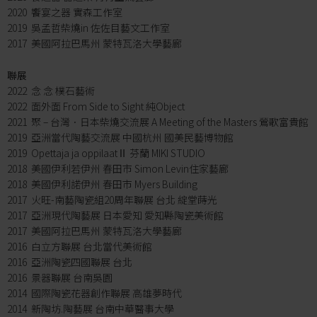
2020 饗宴之器 實森工作室
2019 吳孟哲柴燒in 佐佐目藝文工作室
2017 美國阿拉巴馬州 蒙特瓦洛大學藝廊
聯展
2022 念 念 樸石藝術
2022 面外面 From Side to Sight 純Object
2021 聚 – 台灣．日本柴燒交流展 A Meeting of the Masters 鶯歌富貴館
2019 亞洲當代陶藝交流展 中國杭州 國美民藝博物館
2019 Opettaja ja oppilaatⅡ 芬蘭 MIKI STUDIO
2018 美國伊利若伊州 春田市 Simon Levin住家藝廊
2018 美國伊利諾伊州 春田市 Myers Building
2017 火旺-南藝陶瓷組20周年聯展 台北 綻堂蒔光
2017 亞洲現代陶藝展 日本愛知 愛知縣陶瓷美術館
2017 美國阿拉巴馬州 蒙特瓦洛大學藝廊
2016 白立方聯展 台北當代美術館
2016 亞洲陶瓷四國聯展 台北
2016 景器聯展 台南吳園
2014 國際陶瓷花器創作聯展 高雄夢時代
2014 新陶坊.陶藝展 台南中華醫事大學