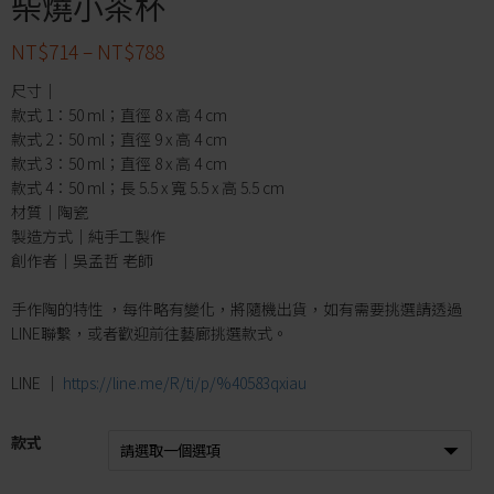
柴燒小茶杯
NT$
714
–
NT$
788
尺寸｜
款式 1：50 ml；直徑 8 x 高 4 cm
款式 2：50 ml；直徑 9 x 高 4 cm
款式 3：50 ml；直徑 8 x 高 4 cm
款式 4：50 ml；長 5.5 x 寬 5.5 x 高 5.5 cm
材質｜陶瓷
製造方式｜純手工製作
創作者｜吳孟哲 老師
手作陶的特性 ，每件略有變化，將隨機出貨，如有需要挑選請透過
LINE聯繫，或者歡迎前往藝廊挑選款式。
LINE │
https://line.me/R/ti/p/%40583qxiau
款式