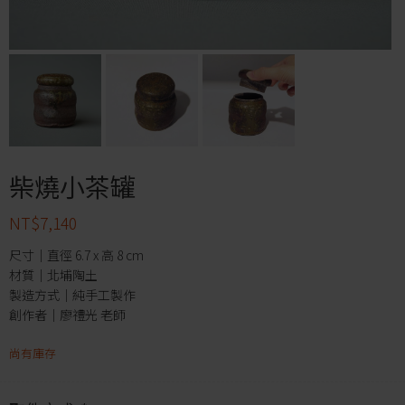
柴燒小茶罐
NT$
7,140
尺寸｜直徑 6.7 x 高 8 cm
材質｜北埔陶土
製造方式｜純手工製作
創作者｜廖禮光 老師
尚有庫存