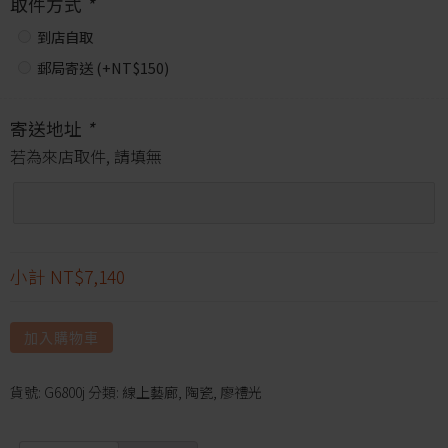
取件方式
*
到店自取
郵局寄送 (+
NT$
150
)
寄送地址
*
若為來店取件, 請填無
小計
NT$7,140
加入購物車
貨號:
G6800j
分類:
線上藝廊
,
陶瓷
,
廖禮光