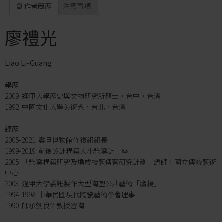
創作者簡歷
注意事項
廖禮光
Liao Li-Guang
學歷
2009 逢甲大學歷史與文物研究所碩士，台中，台灣
1992 中國文化大學美術系，台北，台灣
經歷
2005-2021 震旦博物館修復組組長
1999-2019 前後設計構築大小柴窯計十座
2005 「柴窯構築研究及燒成技藝傳習研究計劃」講師，國立傳統藝術
中心
2003 逢甲大學委託製作大型陶塑公共藝術「鷹揚」
1994-1998 中華民國現代陶瓷藝術學會理事
1990 師承劉良佑教授習陶