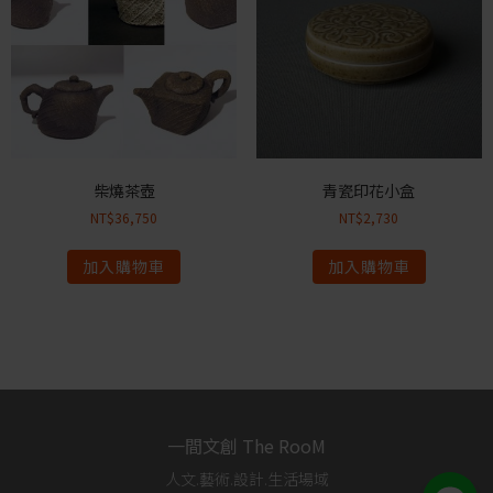
柴燒茶壺
青瓷印花小盒
NT$
36,750
NT$
2,730
加入購物車
加入購物車
一間文創 The RooM
人文.藝術.設計.生活場域