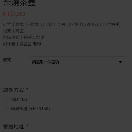
柴燒茶壺
NT$
7,350
尺寸｜款式 1 – 款式 6：350 ml；長 10 x 寬 11 x 高 9 cm (不含把手)
材質｜陶瓷
製造方式｜純手工製作
創作者｜吳孟哲 老師
款式
取件方式
*
到店自取
郵局寄送 (+
NT$
150
)
寄送地址
*