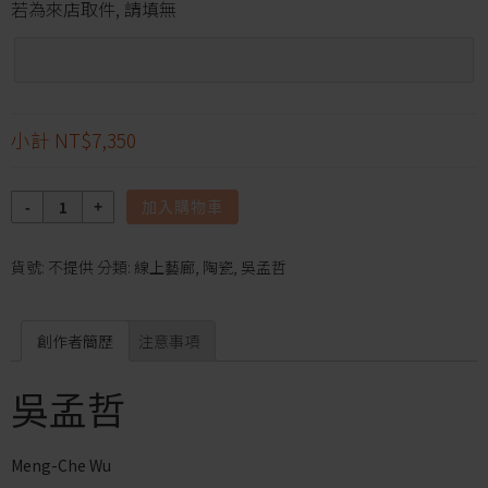
若為來店取件, 請填無
小計
NT$7,350
數
加入購物車
量
貨號:
不提供
分類:
線上藝廊
,
陶瓷
,
吳孟哲
創作者簡歷
注意事項
吳孟哲
Meng-Che Wu