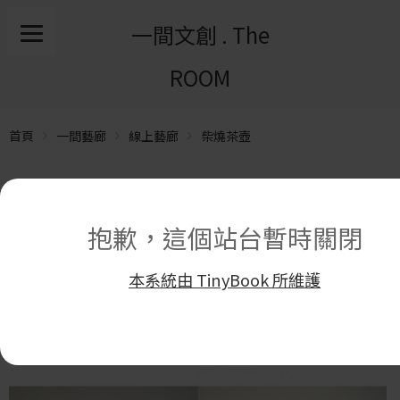
一間文創 . The
ROOM
首頁
一間藝廊
線上藝廊
柴燒茶壺
抱歉，這個站台暫時關閉
本系統由 TinyBook 所維護