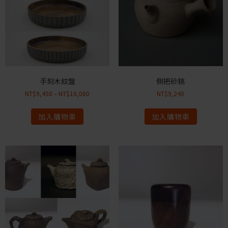
手刻木紋盤
側把砂銚
NT$
9,450
–
NT$
10,080
NT$
9,240
加入購物車
加入購物車