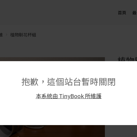
首頁
最
維
植物剔花杯組
植物
NT$
1,8
抱歉，這個站台暫時關閉
尺寸｜長 12
材質｜瓷
本系統由 TinyBook 所維護
製造方式
款式