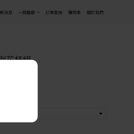
新消息
一間藝廊
訂單查詢
購物車
關於我們
剔花杯組
90
 × 寬 8 × 高 12 cm
｜純手工製作