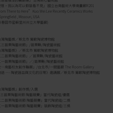
 「記憶是隱沒的輪廓線」 台南新心藝術館
 「記憶，我以為可以假裝看不見」 國立台南藝術大學南畫廊R201
om There to Here” Kuo Wei Lee Recently Ceramics Works
Springfield , Missouri, USA
州春田市密蘇里州州立大學藝廊)
023台灣陶藝獎／新北市 鶯歌陶瓷博物館
二○二三苗栗陶藝術節」/苗栗縣/陶瓷藝術館
023台灣陶藝獎》／新北市 鶯歌陶瓷博物館
二○二二苗栗陶藝術節」／苗栗縣/陶瓷藝術館
二○二一苗栗陶藝術節」／/苗栗縣/陶瓷藝術館
吹—南藝校友創作聯展」/台北市/一間藝廊 The Room Gallery
飲食物語 —- 陶瓷器皿與文化的日常》邀請展／新北市 鶯歌陶瓷博物館
023台灣陶藝獎」創作獎/入選
○二三苗栗陶藝術節 陶藝競賽」當代陶瓷組/優選
二○二二苗栗陶藝術節 陶藝競賽」當代陶瓷組/二獎
二○二一苗栗陶藝術節 陶藝競賽」裝飾陶瓷組/三獎