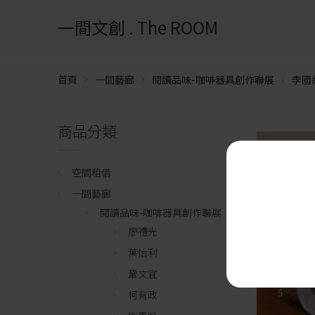
一間文創 . The ROOM
首頁
一間藝廊
閱讀品味-咖啡器具創作聯展
李國
商品分類
空間租借
一間藝廊
閱讀品味-咖啡器具創作聯展
廖禮光
葉怡利
鞏文宜
柯有政