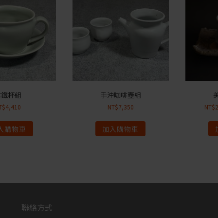
拿鐵杯組
手沖咖啡壺組
T$
4,410
NT$
7,350
NT$
入購物車
加入購物車
聯絡方式