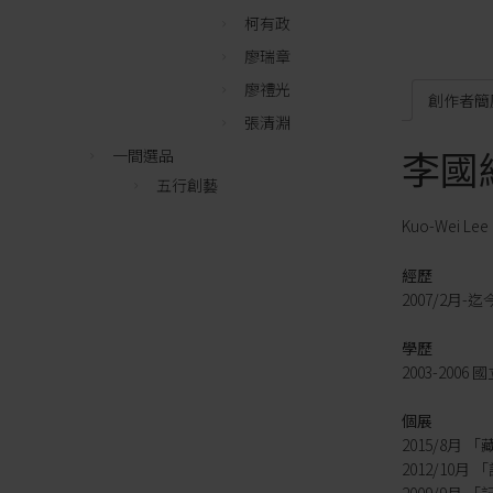
柯有政
廖瑞章
廖禮光
創作者簡
張清淵
李國
一間選品
五行創藝
Kuo-Wei Lee
經歷
2007/2月-迄
學歷
2003-20
個展
2015/8月
2012/10