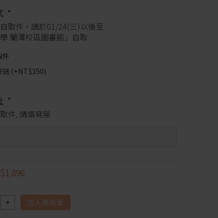
式
*
自取件，請於01/24(三)以後至
學 蘭潭校區圖書館」自取
取件
送 (+
NT$
150
)
址
*
取件, 請填寫無
$1,890
加入購物車