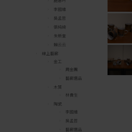
施惠吟
李國維
吳孟哲
張純綺
朱新奎
賴云云
線上藝廊
金工
周金團
藝廊選品
木質
林貴生
陶瓷
李國維
吳孟哲
藝廊選品