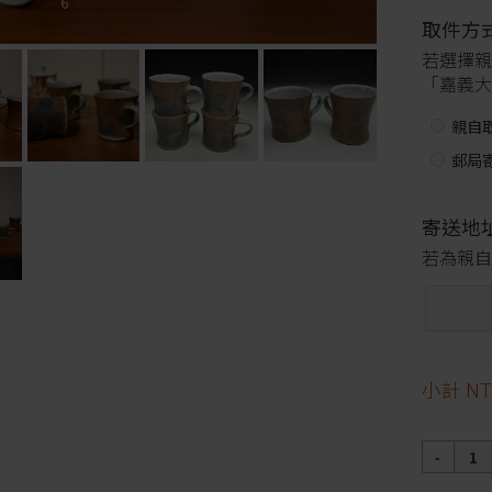
取件方
若選擇親
「嘉義大
親自
郵局寄
寄送地
若為親自
小計
NT
數
量