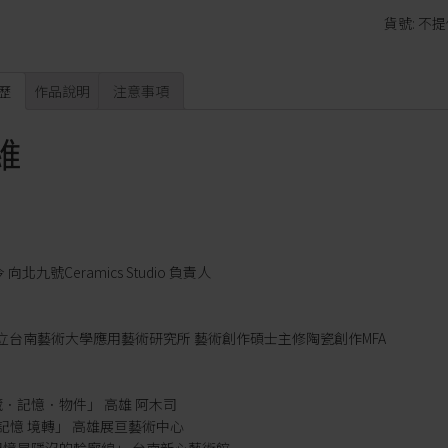
貨號:
不提
歷
作品說明
注意事項
維
今 向北九號Ceramics Studio 負責人
06 國立台南藝術大學應用藝術研究所 藝術創作碩士主修陶瓷創作MFA
 「藏．記憶．物件」 高雄 阿木司
月 「記憶 境轉」 高雄展亘藝術中心