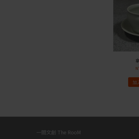
N
加
一間文創 The RooM