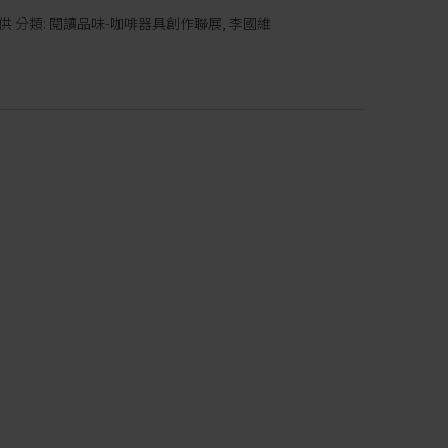
供
分類:
閱讀品味-咖啡器具創作聯展
,
李國維