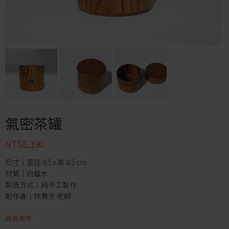
氣密茶罐
NT$
8,190
尺寸｜直徑 9.5 x 高 8.5 cm
材質｜白蠟木
製造方式｜純手工製作
創作者｜林貴生 老師
尚有庫存