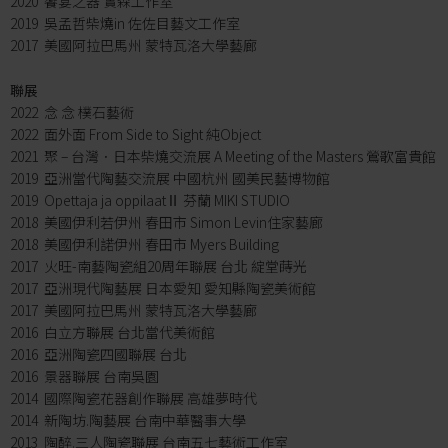
2020 饗宴之器 實森工作室
2019 吳孟哲柴燒in 佐佐目藝文工作室
2017 美國阿拉巴馬州 蒙特瓦洛大學藝廊
聯展
2022 念 念 樸石藝術
2022 面外面 From Side to Sight 純Object
2021 聚 – 台灣．日本柴燒交流展 A Meeting of the Masters 鶯歌富貴館
2019 亞洲當代陶藝交流展 中國杭州 國美民藝博物館
2019 Opettaja ja oppilaatⅡ 芬蘭 MIKI STUDIO
2018 美國伊利若伊州 春田市 Simon Levin住家藝廊
2018 美國伊利諾伊州 春田市 Myers Building
2017 火旺-南藝陶瓷組20周年聯展 台北 綻堂蒔光
2017 亞洲現代陶藝展 日本愛知 愛知縣陶瓷美術館
2017 美國阿拉巴馬州 蒙特瓦洛大學藝廊
2016 白立方聯展 台北當代美術館
2016 亞洲陶瓷四國聯展 台北
2016 景器聯展 台南吳園
2014 國際陶瓷花器創作聯展 高雄夢時代
2014 新陶坊.陶藝展 台南中華醫事大學
2013 陶醉.三人陶瓷聯展 台南五七藝術工作室