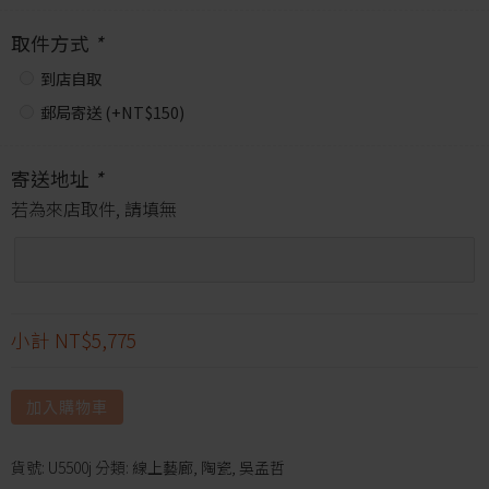
取件方式
*
到店自取
郵局寄送 (+
NT$
150
)
寄送地址
*
若為來店取件, 請填無
小計
NT$5,775
加入購物車
貨號:
U5500j
分類:
線上藝廊
,
陶瓷
,
吳孟哲