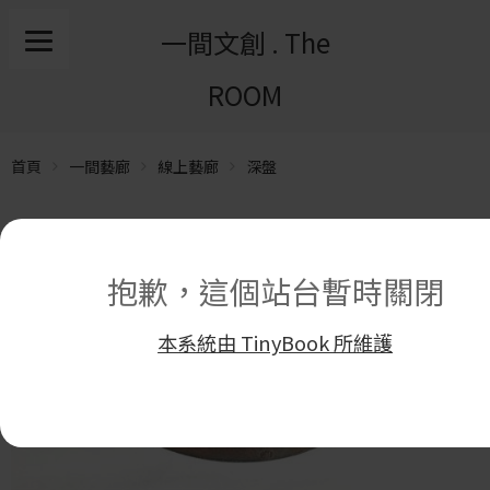
一間文創 . The
ROOM
首頁
一間藝廊
線上藝廊
深盤
抱歉，這個站台暫時關閉
本系統由 TinyBook 所維護