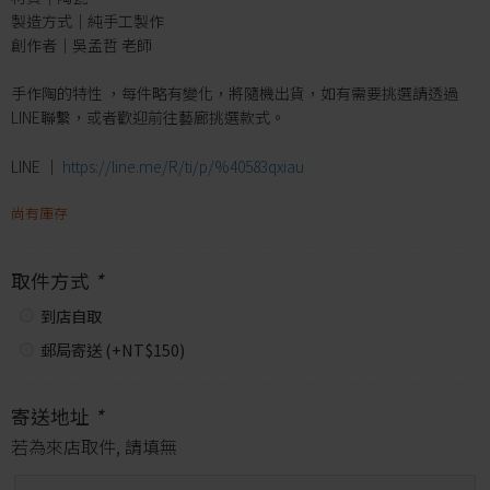
製造方式｜純手工製作
創作者｜吳孟哲 老師
手作陶的特性 ，每件略有變化，將隨機出貨，如有需要挑選請透過
LINE聯繫，或者歡迎前往藝廊挑選款式。
LINE │
https://line.me/R/ti/p/%40583qxiau
尚有庫存
取件方式
*
到店自取
郵局寄送 (+
NT$
150
)
寄送地址
*
若為來店取件, 請填無