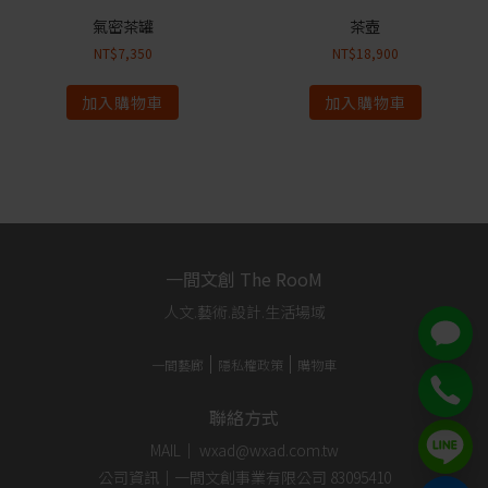
氣密茶罐
茶壺
NT$
7,350
NT$
18,900
加入購物車
加入購物車
一間文創 The RooM
人文.藝術.設計.生活場域
一間藝廊
隱私權政策
購物車
聯絡方式
MAIL｜ wxad@wxad.com.tw
公司資訊｜一間文創事業有限公司 83095410