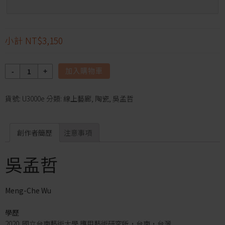
小計
NT$3,150
數
加入購物車
量
貨號:
U3000e
分類:
線上藝廊
,
陶瓷
,
吳孟哲
創作者簡歷
注意事項
吳孟哲
Meng-Che Wu
學歷
2020 國立台南藝術大學 應用藝術研究所，台南，台灣