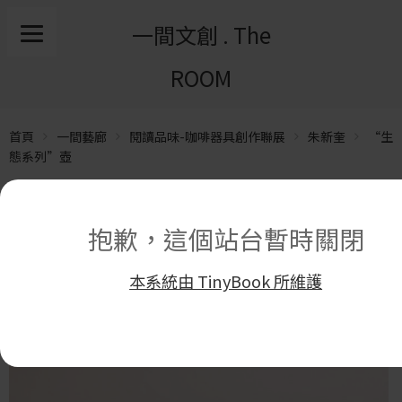
一間文創 . The
ROOM
首頁
一間藝廊
閱讀品味-咖啡器具創作聯展
朱新奎
“生
態系列”壺
抱歉，這個站台暫時關閉
本系統由 TinyBook 所維護