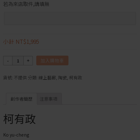
若為來店取件,請填無
小計
NT$1,995
數
加入購物車
量
貨號:
不提供
分類:
線上藝廊
,
陶瓷
,
柯有政
創作者簡歷
注意事項
柯有政
Ko yu-cheng