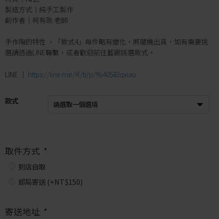
製造方式｜純手工製作
創作者｜柯有政 老師
手作陶的特性 ，「款式4」每件略有變化，將隨機出貨，如有需要挑
選請透過LINE聯繫，或者歡迎前往藝廊挑選款式。
LINE │
https://line.me/R/ti/p/%40583qxiau
款式
取件方式
*
到店自取
郵局寄送 (+
NT$
150
)
寄送地址
*