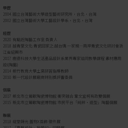
學歷
2004 國立台灣藝術大學造型藝術研究所，台北，台灣
2002 國立台灣藝術大學工藝設計學系，台北，台灣
經歷
2020 有點近陶藝工作室 負責人
2018 越青堂文化 青瓷回家之:越台情.一家親—兩岸青瓷文化研討會浙
江省紹興市
2017 樹德科技大學生活產品設計系業界專家協同教學課程 素材應用
設I(陶藝)
2014 新竹教育大學土窯研習指導教師
2010 新一代設計展廠商特別獎評審委員
個展
2017 新北市立鶯歌陶瓷博物館 衝突融合 鞏文宜柯有政雙個展
2015 新北市立鶯歌陶瓷博物館 市民平台「純粹‧造型」陶藝個展
聯展
2018 綻堂蒔光 蓋物X首飾 徵件展
2017 「臺藝設計．啟蒙60」回顧展