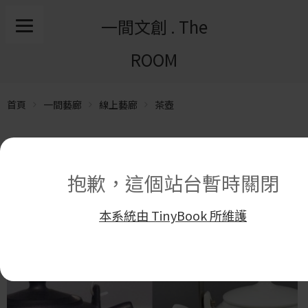
一間文創 . The
ROOM
首頁
一間藝廊
線上藝廊
茶壺
抱歉，這個站台暫時關閉
本系統由 TinyBook 所維護