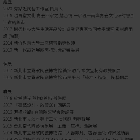
經歷
2020 有點近陶藝工作室 負責人
2018 越青堂文化 青瓷回家之:越台情.一家親—兩岸青瓷文化研討會浙
江省紹興市
2017 樹德科技大學生活產品設計系業界專家協同教學課程 素材應用
設I(陶藝)
2014 新竹教育大學土窯研習指導教師
2010 新一代設計展廠商特別獎評審委員
個展
2017 新北市立鶯歌陶瓷博物館 衝突融合 鞏文宜柯有政雙個展
2015 新北市立鶯歌陶瓷博物館 市民平台「純粹‧造型」陶藝個展
聯展
2018 綻堂蒔光 蓋物X首飾 徵件展
2017 「臺藝設計．啟蒙60」回顧展
2016 泥構˙釉跡 台灣陶瓷學會邀請展
2015 新北市立淡水藝術工坊 七陶趣 陶藝聯展
2015 台北當代陶藝現象展「主體．座標」邀請展
2014 新北市立鶯歌陶瓷博物館「大器非凡」容器.藝術.跨界邀請展
2014 亞洲陶藝交流《2014 Contemporary Ceramic Art in Asia》邀請