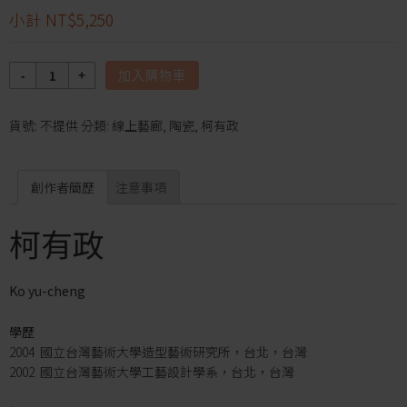
小計
NT$5,250
數
加入購物車
量
貨號:
不提供
分類:
線上藝廊
,
陶瓷
,
柯有政
創作者簡歷
注意事項
柯有政
Ko yu-cheng
學歷
2004 國立台灣藝術大學造型藝術研究所，台北，台灣
2002 國立台灣藝術大學工藝設計學系，台北，台灣