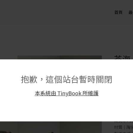
首頁
最
茶海
NT$
1,8
抱歉，這個站台暫時關閉
尺寸｜
款式 1：200
本系統由 TinyBook 所維護
款式 2：200
款式 3：200
款式 4：350
款式 5：200
款式 6：200
材質｜陶