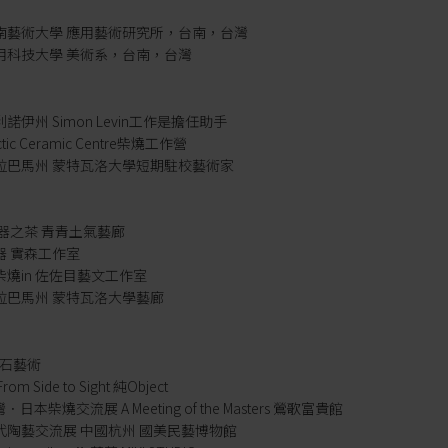
立台南藝術大學 應用藝術研究所，台南，台灣
南應用科技大學 美術系，台南，台灣
利諾伊州 Simon Levin工作是擔任助手
ctic Ceramic Centre柴燒工作營
國阿拉巴馬州 蒙特瓦洛大學短期駐校藝術家
器 器之茶 青青土氣藝廊
之器 實森工作室
哲柴燒in 佐佐目藝文工作室
阿拉巴馬州 蒙特瓦洛大學藝廊
 樸石藝術
om Side to Sight 純Object
台灣．日本柴燒交流展 A Meeting of the Masters 鶯歌富貴館
洲當代陶藝交流展 中國杭州 國美民藝博物館