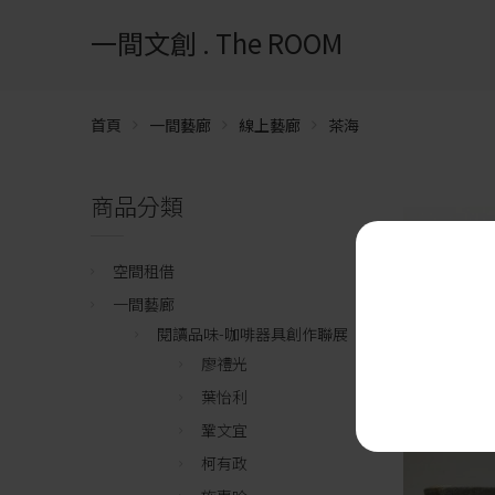
一間文創 . The ROOM
首頁
一間藝廊
線上藝廊
茶海
商品分類
空間租借
一間藝廊
閱讀品味-咖啡器具創作聯展
廖禮光
葉怡利
鞏文宜
柯有政