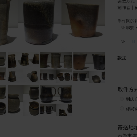
製造方式
創作者｜
手作陶的
LINE聯
LINE │
ht
款式
取件方
到店
郵局寄
寄送地
若為來店