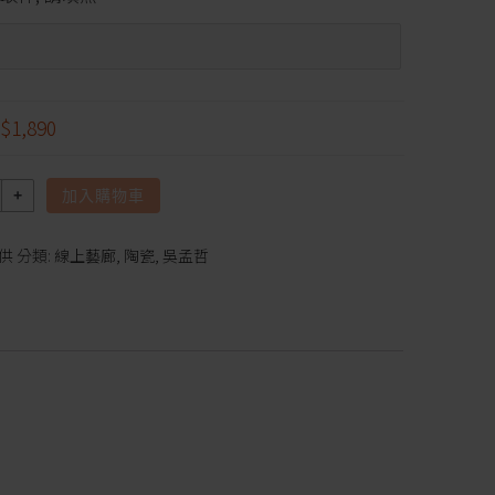
$1,890
加入購物車
供
分類:
線上藝廊
,
陶瓷
,
吳孟哲