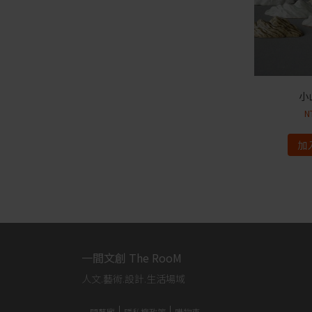
小
N
加
一間文創 The RooM
人文.藝術.設計.生活場域
一間藝廊
隱私權政策
購物車