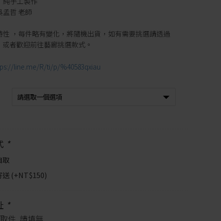
｜純手工製作
吳孟哲 老師
特性 ，每件略有變化，將隨機出貨，如有需要挑選請透過
繫，或者歡迎前往藝廊挑選款式。
tps://line.me/R/ti/p/%40583qxiau
式
*
自取
送 (+
NT$
150
)
址
*
取件, 請填無