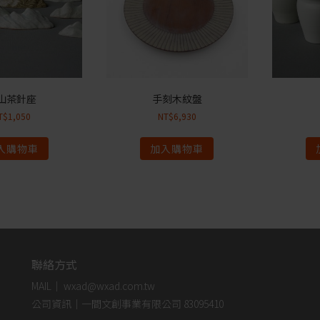
山茶針座
手刻木紋盤
T$
1,050
NT$
6,930
入購物車
加入購物車
聯絡方式
MAIL｜ wxad@wxad.com.tw
公司資訊｜一間文創事業有限公司 83095410