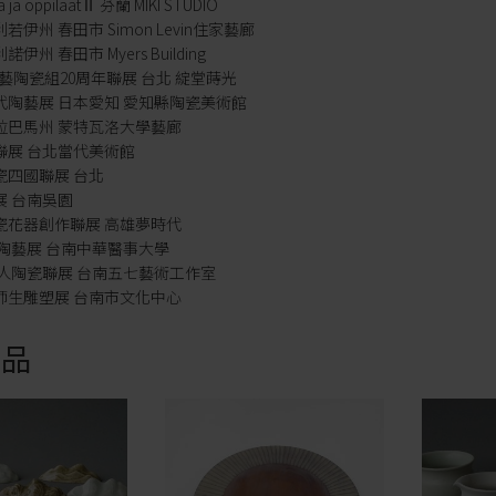
a ja oppilaatⅡ 芬蘭 MIKI STUDIO
利若伊州 春田市 Simon Levin住家藝廊
諾伊州 春田市 Myers Building
-南藝陶瓷組20周年聯展 台北 綻堂蒔光
現代陶藝展 日本愛知 愛知縣陶瓷美術館
阿拉巴馬州 蒙特瓦洛大學藝廊
方聯展 台北當代美術館
陶瓷四國聯展 台北
聯展 台南吳園
陶瓷花器創作聯展 高雄夢時代
坊.陶藝展 台南中華醫事大學
.三人陶瓷聯展 台南五七藝術工作室
雄師生雕塑展 台南市文化中心
商品