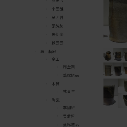
施惠吟
李國維
吳孟哲
張純綺
朱新奎
賴云云
線上藝廊
金工
周金團
藝廊選品
木質
林貴生
陶瓷
李國維
吳孟哲
藝廊選品