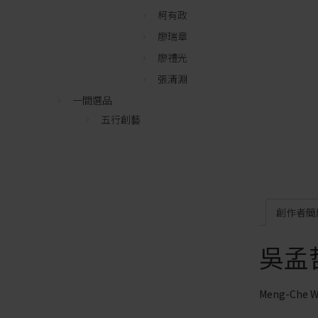
柯有政
廖瑞章
廖禮光
張清淵
一間選品
五行創藝
創作者簡
吳孟
Meng-Che 