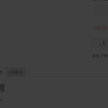
小計
NT
數
量
貨號:
不提
歷
注意事項
哲
Wu