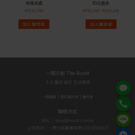
柴燒茶壺
印花壺承
NT$
15,750
NT$
2,100
–
NT$
3,150
加入購物車
加入購物車
一間文創 The RooM
人文.藝術.設計.生活場域
一間藝廊
隱私權政策
購物車
聯絡方式
MAIL｜ wxad@wxad.com.tw
公司資訊｜一間文創事業有限公司 83095410