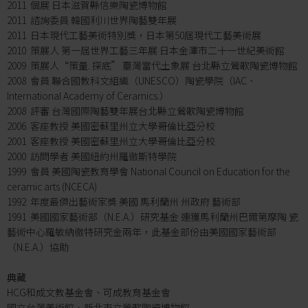
2011 個展 日本滋賀縣信樂陶瓷博物館
2011 諮詢委員 韓國利川世界陶藝雙年展
2011 日本現代工藝美術特別獎，日本第50屆現代工藝美術展
2010 策展人 第一屆世界工藝三年展 日本金澤市二十一世紀美術館
2009 策展人“策量. 探底” 臺灣當代土象展 台北縣立鶯歌陶瓷博物館
2008 會員 聯合國教科文組織（UNESCO）陶瓷學院（IAC、
International Academy of Ceramics.）
2008 評審 台灣國際陶藝雙年展台北縣立鶯歌陶瓷博物館
2006 客座教授 美國密蘇里州立大學哥倫比亞分校
2001 客座教授 美國密蘇里州立大學哥倫比亞分校
2000 訪問學者 美國紐約州羅徹斯特學院
1999 會員 美國陶瓷教育學會 National Council on Education for the
ceramic arts (NCECA)
1992 年度最傑出藝術家獎 美國 馬利蘭州 州政府 藝術部
1991 美國國家藝術部（N.E.A.）研究基金 連獲馬利蘭州巴爾第摩陶 瓷
藝術中心羅敏納徹特研究金兩年，此基金部份由美國國家藝術部
（N.E.A.）協助
典藏
HCG和成文教基金會、可成教育基金會
國立台灣美術館、新北市立鶯歌陶瓷博物館