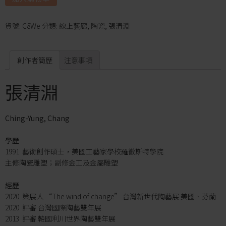
貨號:
C8We
分類:
線上藝廊
,
陶瓷
,
張清淵
創作者簡歷
注意事項
張清淵
Ching-Yung, Chang
學歷
1991 藝術創作碩士，美國工藝家學校羅徹斯特學院
主修陶瓷雕塑；副修金工及金屬雕塑
經歷
2020 策展人 “The wind of change” 台灣新世代陶藝展 美國、芬蘭
2020 評審 台灣國際陶藝雙年展
2013 評審 韓國利川世界陶藝雙年展