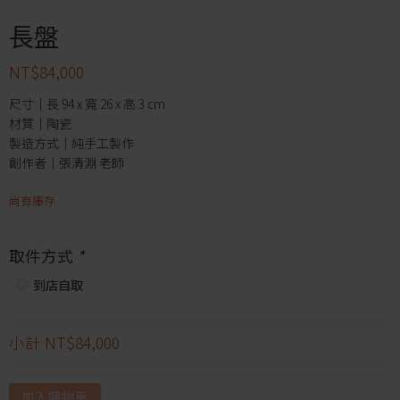
長盤
NT$
84,000
尺寸｜長 94 x 寬 26 x 高 3 cm
材質｜陶瓷
製造方式｜純手工製作
創作者｜張清淵 老師
尚有庫存
取件方式
*
到店自取
小計
NT$84,000
加入購物車