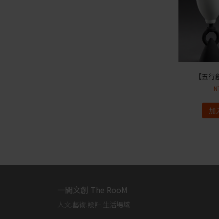
【五行創
N
加
一間文創 The RooM
人文.藝術.設計.生活場域