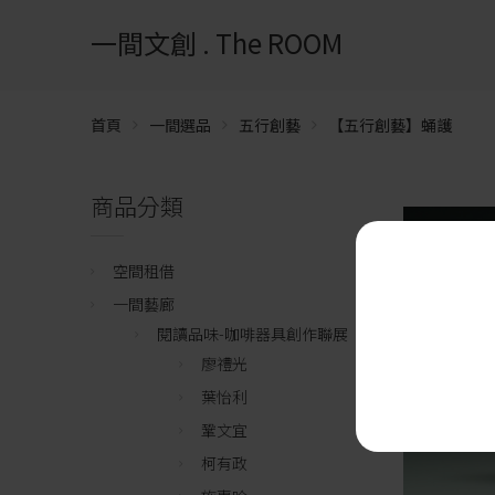
一間文創 . The ROOM
首頁
一間選品
五行創藝
【五行創藝】蛹護
商品分類
空間租借
一間藝廊
閱讀品味-咖啡器具創作聯展
廖禮光
葉怡利
鞏文宜
柯有政