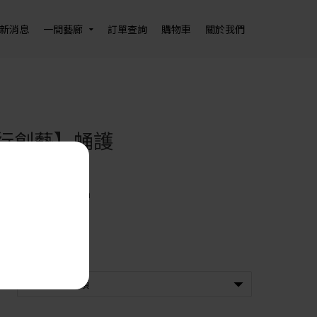
新消息
一間藝廊
訂單查詢
購物車
關於我們
行創藝】蛹護
00
x 寬 10 x 高 14.5 cm
瓷
｜模具製造
五行創藝