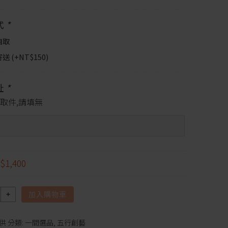
式
*
自取
送 (+
NT$
150
)
址
*
取件,請填無
$1,400
加入購物車
供
分類:
一間選品
,
五行創藝