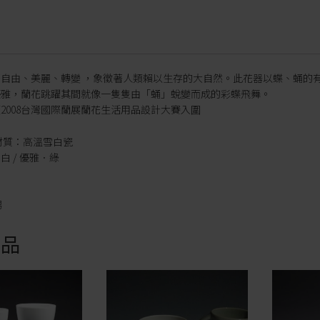
著自由、美麗、轉變 ，象徵著人類賴以生存的大自然。此花器以蝶、蛹的
優雅，蘭花跳躍其間就像一隻隻由「蛹」蛻變而成的彩蝶飛舞。
2008台灣國際蘭展蘭花生活用品設計大賽入圍
材質：高溫雪白瓷
白 / 優雅．綠
男
商品