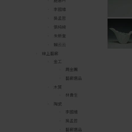
施惠吟
李國維
吳孟哲
張純綺
朱新奎
賴云云
線上藝廊
金工
周金團
藝廊選品
木質
林貴生
陶瓷
李國維
吳孟哲
藝廊選品