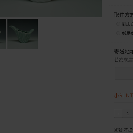
取件方
到店
郵局寄
寄送地
若為來店
小計
NT
數
量
貨號:
不提