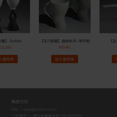
藝】 Goblet
【五行創藝】曲線系列- 單杯組
【五
T$
1,000
NT$
480
入購物車
加入購物車
聯絡方式
MAIL｜ wxad@wxad.com.tw
公司資訊｜一間文創事業有限公司 83095410