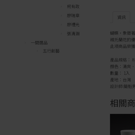
柯有政
廖瑞章
資訊
廖禮光
蝴蝶，象徵
張清淵
襯托蘭花的
一間選品
此項商品榮獲
五行創藝
產品規格： 
顏色：清爽．
數量： 1入
產地：台灣
設計師:簡魁
相關