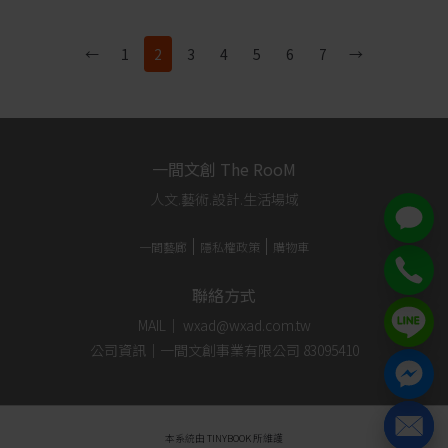
←
1
2
3
4
5
6
7
→
一間文創 The RooM
人文.藝術.設計.生活場域
一間藝廊
隱私權政策
購物車
聯絡方式
MAIL｜ wxad@wxad.com.tw
公司資訊｜一間文創事業有限公司 83095410
本系統由
TINYBOOK
所維護