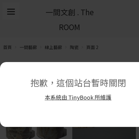
一間文創 . The
ROOM
首頁
一間藝廊
線上藝廊
陶瓷
頁面 2
顯示 101 筆結果中的 17–32 筆
抱歉，這個站台暫時關閉
本系統由 TinyBook 所維護