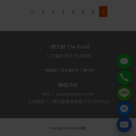
←
1
2
3
4
5
6
7
一間文創 The RooM
人文.藝術.設計.生活場域
一間藝廊
隱私權政策
購物車
聯絡方式
MAIL｜ wxad@wxad.com.tw
公司資訊｜一間文創事業有限公司 83095410
本系統由
TINYBOOK
所維護