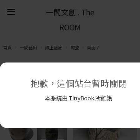
一間文創 . The
ROOM
首頁
一間藝廊
線上藝廊
陶瓷
頁面 7
顯示 101 筆結果中的 97–101 筆
抱歉，這個站台暫時關閉
本系統由 TinyBook 所維護