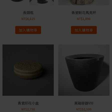
長頸瓶
青瓷剔花馬克杯
NT$
6,825
NT$
1,890
加入購物車
加入購物車
青瓷印花小盒
黑釉容器VIII
NT$
2,730
NT$
52,500